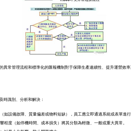
的異常管理流程和標準化的匯報機制對于保障生產連續性、提升運營效率
及時識別、分析和解決：
情況（如設備故障、質量偏差或物料短缺），員工應立即通過系統或表單進
據影響程度（如停機時間、成本損失）將其分類為輕微、一般或重大異常。