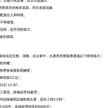
藝）以最小化影響，防止問題擴大。
入調查異常的根本原因，而非表面現象。
分配責任人和時限。
題不再復發。
化流程，提升預防能力。
進的循環。
，確保信息完整、清晰。在企業中，生產異常匯報應遵循以下標準格式：
然停機”。
過熱導致保護裝置觸發”。
車間第3工位”。
日 14:30”。
張三發現，維修組李四處理”。
臨時切換備用設備恢復生產，損失工時2小時”。
少100件，直接經濟損失約5000元”。