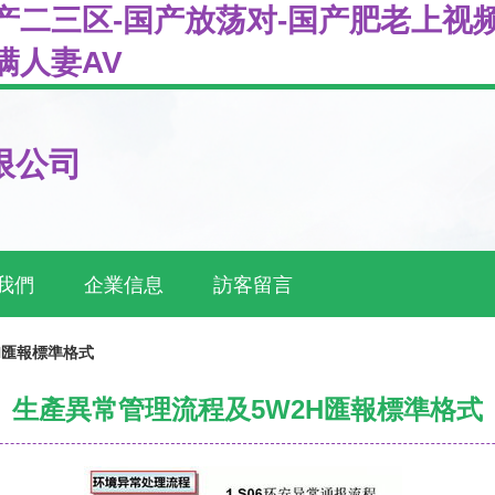
产二三区-国产放荡对-国产肥老上视频
满人妻AV
限公司
我們
企業信息
訪客留言
H匯報標準格式
生產異常管理流程及5W2H匯報標準格式