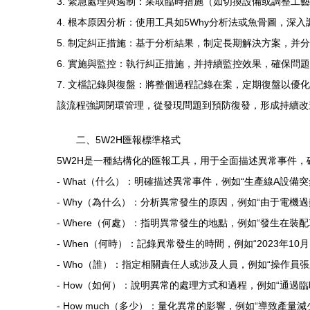
3. 緊急處理與遏制：采取臨時措施（如切換設備或調整工
4. 根本原因分析：使用工具如5Why分析法或魚骨圖，深
5. 制定糾正措施：基于分析結果，制定長期解決方案，并
6. 實施與監控：執行糾正措施，并持續監控效果，確保問
7. 文檔記錄與復盤：將整個過程記錄在案，定期復盤以優
該流程強調閉環管理，從發現問題到預防復發，形成持續改
二、5W2H匯報標準格式
5W2H是一種結構化的匯報工具，用于全面描述異常事件
- What（什么）：明確描述異常事件，例如“生產線A設備突
- Why（為什么）：分析異常發生的原因，例如“由于電機
- Where（何處）：指明異常發生的地點，例如“發生在裝配
- When（何時）：記錄異常發生的時間，例如“2023年10月15
- Who（誰）：指定相關責任人或涉及人員，例如“操作員
- How（如何）：說明異常的處理方式和過程，例如“通過
- How much（多少）：量化異常的影響，例如“導致產量減